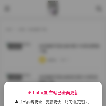
首页
>
标签：丝恋摄影下载
丝恋摄影写真合集5期21GB高清图集
抖音反差
下载
·
·
·
weme
浏览 77
丝恋摄影写真合集第五期21GB高清
典藏资源
图集下载
·
·
·
weme
浏览 91
🎉 LoLo屋 主站已全面更新
🔔 主站内容更全、更新更快、访问速度更快。