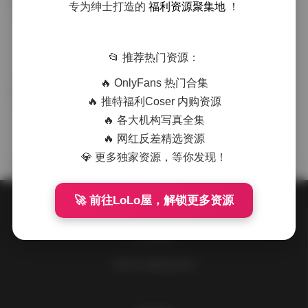
丝恋摄影写真合集5期高清图集下载
专为绅士打造的
福利资源聚集地
！
国模系列
·
·
·
weme
浏览 225
📂 推荐热门资源：
🔥 OnlyFans 热门合集
丝恋摄影高清写真合集 五期完整版
抖音反差
🔥 推特福利Coser 内购资源
图集
🔥 各大机构写真全集
·
·
·
weme
浏览 209
🔥 网红反差精选资源
💎 更多独家资源，等你发现！
🚀 前往LoLo屋，解锁更多资源
关于我们
请到后台设置此处信息