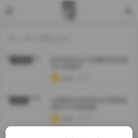
首页
>
标签：台湾臀后ssrpeach
Ellie@SSRPeach 台灣臀后写真合集
COSER套图
331.5G更新中
·
·
·
weme
浏览 93
台湾网红Ellie@SSRPeach写真资源
抖音反差
合集331.5G持续更新
·
·
·
weme
浏览 159