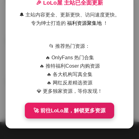
Ellie SSRPeach写真资源合集330GB
🎉 LoLo屋 主站已全面更新
典藏资源
持续更新
🔔 主站内容更全、更新更快、访问速度更快。
·
·
·
weme
浏览 144
专为绅士打造的
福利资源聚集地
！
台湾博主Ellie@SSRPeach写真资源
国模系列
📂 推荐热门资源：
合集330GB持续更新
🔥 OnlyFans 热门合集
·
·
·
weme
浏览 163
🔥 推特福利Coser 内购资源
🔥 各大机构写真全集
🔥 网红反差精选资源
Ellie@SSRPeach 台湾写真资源合集
福利姬合集
330GB持续更新
💎 更多独家资源，等你发现！
·
·
·
weme
浏览 152
🚀 前往LoLo屋，解锁更多资源