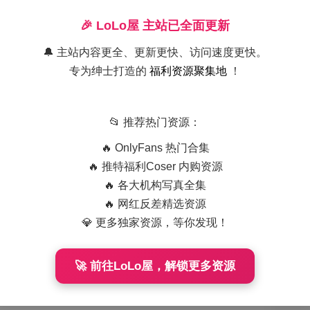
🎉 LoLo屋 主站已全面更新
高清cosplay写真合集 7GB资源包
splay摄影的从业者，我有幸接...
🔔 主站内容更全、更新更快、访问速度更快。
·
·
浏览 125
评论 0
5个月前 (03-01)
专为绅士打造的
福利资源聚集地
！
📂 推荐热门资源：
高清cosplay写真合集 6GB大容量资源
🔥 OnlyFans 热门合集
师，我有幸深入研究了双木扶苏的这套...
🔥 推特福利Coser 内购资源
·
·
浏览 88
评论 0
5个月前 (02-24)
🔥 各大机构写真全集
🔥 网红反差精选资源
💎 更多独家资源，等你发现！
资源6GB
🚀 前往LoLo屋，解锁更多资源