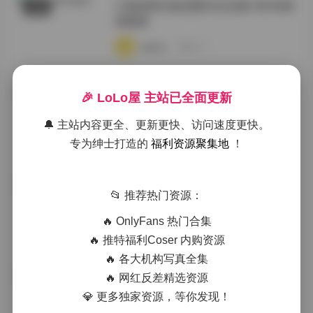
江南深情元歌恋爱日记合集180GB持
岛遇
续更新
·
·
·
weme
浏览 98
元歌江南恋爱日记写真合集 180GB
🎉 LoLo屋 主站已全面更新
岛遇
持续更新资源
🔔 主站内容更全、更新更快、访问速度更快。
·
·
·
weme
浏览 123
专为绅士打造的
福利资源聚集地
！
元歌江南恋爱日记写真资源合集
典藏资源
📂 推荐热门资源：
162GB持续更新
🔥 OnlyFans 热门合集
·
·
·
weme
浏览 89
🔥 推特福利Coser 内购资源
🔥 各大机构写真全集
🔥 网红反差精选资源
江南深情写真 元歌恋爱日记合集
典藏资源
162GB持续更新
💎 更多独家资源，等你发现！