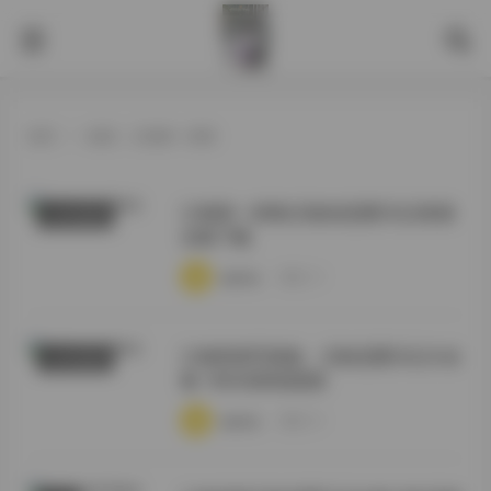
首页
>
标签：江南第一深情
江南第一深情(元歌的恋爱日记)资源
COSER套图
合集下载
·
·
·
weme
浏览 50
江南风情写真集：元歌恋爱日记大合
COSER套图
集 180GB持续更新
·
·
·
weme
浏览 68