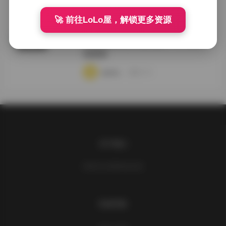
·
·
·
weme
浏览 198
🚀 前往LoLo屋，解锁更多资源
江南元歌深情写真合集 [162GB] 持
典藏资源
续更新
·
·
·
weme
浏览 900
关于我们
请到后台设置此处信息
快速导航