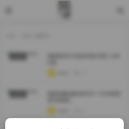
首页
>
标签：私藏系列
国模奥莉2016私拍写真398张1.2GB
国模系列
合集
·
·
·
weme
浏览 246
国模美娜私藏全辑492P 1.92GB高密
国模系列
度写真素材
·
·
·
weme
浏览 88