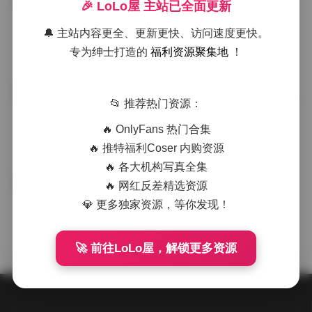
国模美娜御姐风格全辑｜492张高清
🎉 LoLo屋 主站已全面更新
岛遇
1.92GB素材合集
🔔 主站内容更全、更新更快、访问速度更快。
·
·
·
weme
浏览 787
专为绅士打造的
福利资源聚集地
！
国模奥莉2016年4月30日私拍写真集
岛遇
📂 推荐热门资源：
398P
🔥 OnlyFans 热门合集
·
·
·
weme
浏览 158
🔥 推特福利Coser 内购资源
🔥 各大机构写真全集
🔥 网红反差精选资源
国模美娜御姐风格写真全辑｜492张
秀人专区
高清私藏作品
💎 更多独家资源，等你发现！
·
·
·
weme
浏览 430
🚀 前往LoLo屋，解锁更多资源