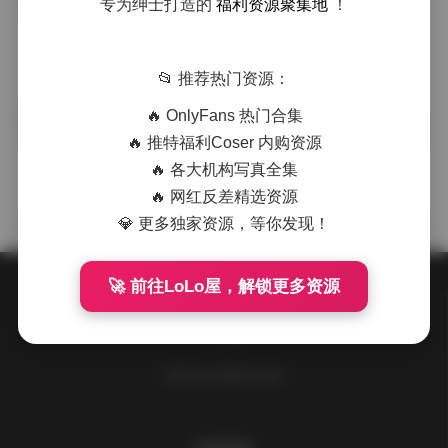
抖音反差
专为绅士打造的
福利资源聚集地
！
·
·
·
weme
浏览 5
📂 推荐热门资源：
🔥 OnlyFans 热门合集
湖里狸6期写真合集下载 1.48GB完整
COSER套图
🔥 推特福利Coser 内购资源
版
🔥 各大机构写真全集
·
·
·
weme
浏览 72
🔥 网红反差精选资源
💎 更多独家资源，等你发现！
🚀 前往LoLo屋，解锁更多资源
关于我们
请到后台设置此处信息