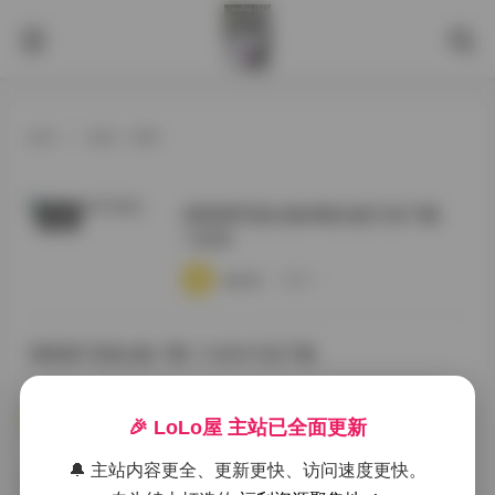
首页
>
标签：萌系
湖里狸写真合集8期全套打包下载
岛遇
1.8GB
·
·
·
weme
浏览 4
湖里狸 写真合集 7期 1.5GB 打包下载
·
·
·
weme
浏览 5
🎉 LoLo屋 主站已全面更新
🔔 主站内容更全、更新更快、访问速度更快。
湖里狸 全套写真合集7期 1.5GB