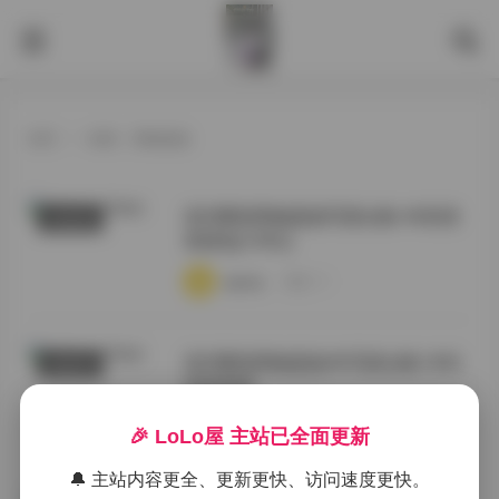
首页
>
标签：黑椒盖饭
流泪番茄黑椒盖饭写真合集 4K高清
写真合集
资源包[149G]
·
·
·
weme
浏览 74
流泪番茄黑椒盖饭4K写真合集149G
国模系列
持续更新
·
·
·
weme
浏览 105
🎉 LoLo屋 主站已全面更新
🔔 主站内容更全、更新更快、访问速度更快。