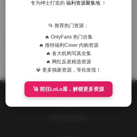
流泪番茄黑椒盖饭4K高清写真合集
专为绅士打造的
福利资源聚集地
！
机构写真
持续更新
·
·
·
weme
浏览 185
📂 推荐热门资源：
🔥 OnlyFans 热门合集
流泪番茄黑椒盖饭高清写真作品合集
国模系列
🔥 推特福利Coser 内购资源
持续更新中
🔥 各大机构写真全集
·
·
·
weme
浏览 290
🔥 网红反差精选资源
💎 更多独家资源，等你发现！
🚀 前往LoLo屋，解锁更多资源
关于我们
请到后台设置此处信息