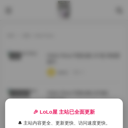
首页
>
标签：Hidori Rose
Hidori Rose 写真合集 321套 持续更
岛遇
新中
·
·
·
weme
浏览 94
Hidori Rose 写真全集 [292套]
COSER套图
[193.7G]
·
·
·
weme
浏览 116
🎉 LoLo屋 主站已全面更新
🔔 主站内容更全、更新更快、访问速度更快。