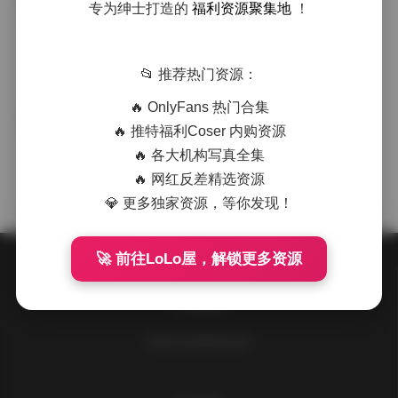
Hidori Rose 写真合集 292套
专为绅士打造的
福利资源聚集地
！
COSER套图
193.7G
·
·
·
weme
浏览 99
📂 推荐热门资源：
🔥 OnlyFans 热门合集
Hidori Rose 大尺度写真合集精选
写真合集
🔥 推特福利Coser 内购资源
🔥 各大机构写真全集
·
·
·
weme
浏览 168
🔥 网红反差精选资源
💎 更多独家资源，等你发现！
🚀 前往LoLo屋，解锁更多资源
关于我们
请到后台设置此处信息