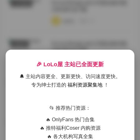
KoreanRealgraphic写真合集40套
COSER套图
258GB打包下载
·
·
·
weme
浏览 109
KoreanRealgraphic写真合集40套
典藏资源
258GB打包下载
·
·
·
weme
浏览 67
🎉 LoLo屋 主站已全面更新
🔔 主站内容更全、更新更快、访问速度更快。
KoreanRealgraphic写真合集39套
专为绅士打造的
福利资源聚集地
！
抖音反差
250GB打包资源下载
·
·
·
weme
浏览 72
📂 推荐热门资源：
🔥 OnlyFans 热门合集
KoreanRealgraphic写真合集39套
国模系列
🔥 推特福利Coser 内购资源
250GB资源包
🔥 各大机构写真全集