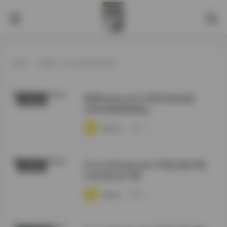
首页
>
标签：KoreanRealgraphic
韩国Realgraphic写真40套合集
抖音反差
258GB高清资源包
·
·
·
weme
浏览 77
KoreanRealgraphic写真合集40套
写真合集
258GB打包下载
·
·
·
weme
浏览 54