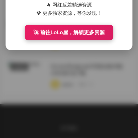
·
·
·
weme
浏览 77
🔥 网红反差精选资源
💎 更多独家资源，等你发现！
KoreanRealgraphy写真合集39套
典藏资源
250GB资源包
🚀 前往LoLo屋，解锁更多资源
·
·
·
weme
浏览 193
KoreanRealgraphi写真合集38套
写真合集
250GB打包下载
·
·
·
weme
浏览 140
关于我们